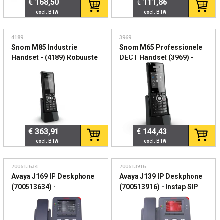
€ 168,50
€ 111,86
4189
3969
Snom M85 Industrie
Snom M65 Professionele
Handset - (4189) Robuuste
DECT Handset (3969) -
DECT handset voor
Robuuste draadloze SIP
industriële omgevingen
handset voor zakelijk
gebruik
€ 363,91
€ 144,43
700513634
700513916
Avaya J169 IP Deskphone
Avaya J139 IP Deskphone
(700513634) -
(700513916) - Instap SIP
Professionele SIP
bureautelefoon voor
bureautelefoon met
zakelijke VoIP
kleurendisplay