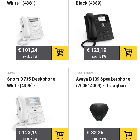
White - (4381)
Black (4389) -
Professionele SIP
Geavanceerde SIP
bureautelefoon met
bureautelefoon met
Gigabit Ethernet
kleurendisplay
€ 101,24
€ 123,19
4396
700514009
Snom D735 Deskphone -
Avaya B109 Speakerphone
White (4396) -
(700514009) - Draagbare
Professionele IP-telefoon
USB & Bluetooth
met kleurendisplay en USB
conference speaker
€ 123,19
€ 82,26