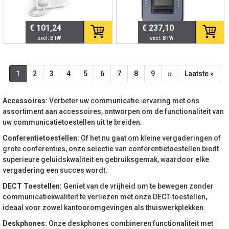
€ 101,24
€ 237,10
Paginering
Huidige
1
Page
2
Page
3
Page
4
Page
5
Page
6
Page
7
Page
8
Page
9
Volgende
››
Laatste
Laatste »
pagina
pagina
pagina
Accessoires:
Verbeter uw communicatie-ervaring met ons
assortiment aan accessoires, ontworpen om de functionaliteit van
uw communicatietoestellen uit te breiden.
Conferentietoestellen:
Of het nu gaat om kleine vergaderingen of
grote conferenties, onze selectie van conferentietoestellen biedt
superieure geluidskwaliteit en gebruiksgemak, waardoor elke
vergadering een succes wordt.
DECT Toestellen:
Geniet van de vrijheid om te bewegen zonder
communicatiekwaliteit te verliezen met onze DECT-toestellen,
ideaal voor zowel kantooromgevingen als thuiswerkplekken.
Deskphones:
Onze deskphones combineren functionaliteit met