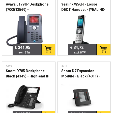
Avaya J179 IP Deskphone
Yealink W56H - Losse
(700513569) -
DECT Handset - (YEALINK-
Geavanceerde IP-telefoon
W56H)
met kleurendisplay en
Uitbreidingshandset voor
Gigabit
zakelijke IP DECT
systemen
€ 341,95
€ 84,72
4349
4011
Snom D785 Deskphone -
Snom D7 Expansion
Black (4349) - High-end IP
Module - Black (4011) -
bureautelefoon met
Uitbreidingsmodule met
kleurendisplay
programmeerbare
functietoetsen voor Snom
IP-telefoons