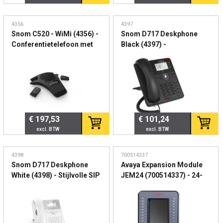
4356
4397
Snom C520 - WiMi (4356) -
Snom D717 Deskphone
Conferentietelefoon met
Black (4397) -
draadloze DECT
Professionele SIP
microfoons voor
bureautelefoon met
vergaderruimtes
kleurendisplay
€ 197,53
€ 101,24
4398
700514337
Snom D717 Deskphone
Avaya Expansion Module
White (4398) - Stijlvolle SIP
JEM24 (700514337) - 24-
bureautelefoon met
knops uitbreidingsmodule
kleurendisplay en Gigabit
voor Avaya
bureautelefoons