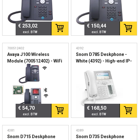
€ 253,02
€ 150,44
700512402
4392
Avaya J100 Wireless
Snom D785 Deskphone -
Module (700512402) - WiFi
White (4392) - High-end IP-
en Bluetooth uitbreiding
telefoon met
voor J100 serie
kleurenscherm en
Bluetooth
€ 54,70
€ 168,50
4381
4389
Snom D715 Deskphone
Snom D735 Deskphone