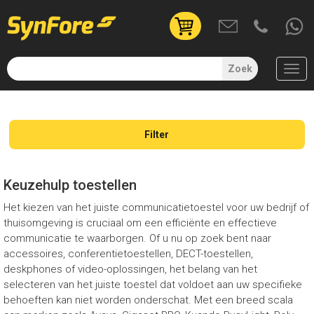
User
account
menu
Zoek
(uitgelogd)
Overslaan
en
naar
Filter
de
inhoud
gaan
Keuzehulp toestellen
Het kiezen van het juiste communicatietoestel voor uw bedrijf of
thuisomgeving is cruciaal om een efficiënte en effectieve
communicatie te waarborgen. Of u nu op zoek bent naar
accessoires, conferentietoestellen, DECT-toestellen,
deskphones of video-oplossingen, het belang van het
selecteren van het juiste toestel dat voldoet aan uw specifieke
behoeften kan niet worden onderschat. Met een breed scala