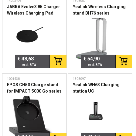
14203-09
1308057
JABRA Evolve3 85 Charger
Yealink Wireless Charging
Wireless Charging Pad
stand BH76 series
USB-A
€ 48,68
€ 54,90
1001438
1308097
EPOS CH50 Charge stand
Yealink WH63 Charging
for IMPACT 5000 Go series
station UC