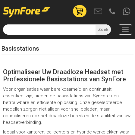
User
account
menu
Zoek
(uitgelogd)
Overslaan
Basisstations
en
naar
de
inhoud
Optimaliseer Uw Draadloze Headset met
gaan
Professionele Basisstations van SynFore
Voor organisaties waar bereikbaarheid en continuïteit
essentieel zijn, bieden de basisstations van SynFore een
betrouwbare en efficiënte oplossing. Onze geselecteerde
modellen zorgen niet alleen voor snel opladen, maar
optimaliseren ook het draadloze bereik en de stabiliteit van uw
headsetverbinding.
Ideaal voor kantoren, callcenters en hybride werkplekken waar