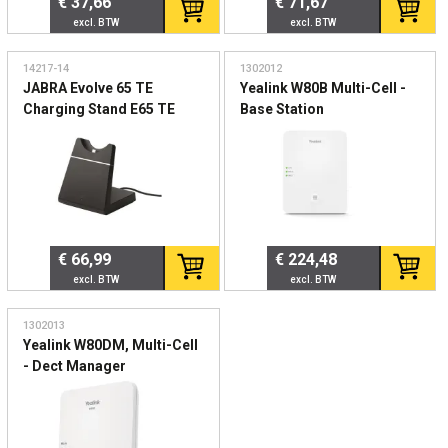
€ 37,66
€ 71,67
14217-14
1302012
JABRA Evolve 65 TE
Yealink W80B Multi-Cell -
Charging Stand E65 TE
Base Station
€ 66,99
€ 224,48
1302013
Yealink W80DM, Multi-Cell
- Dect Manager