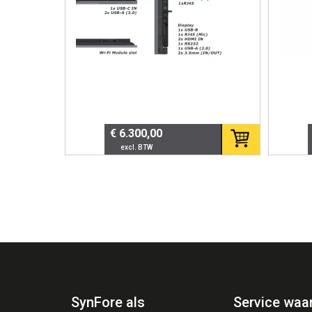
Past perfect binnen strakke en mod
📊 Technische specificat
Specificatie
De
Type
SI
€ 6.300,00
Display
2.
Netwerk
Du
Voeding
Po
SIP-accounts
To
Headset aansluiting
R
USB-poort
Ja
SynFore als
Service waa