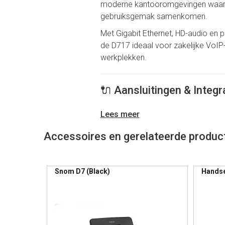
moderne kantooromgevingen waar d
gebruiksgemak samenkomen.
Met Gigabit Ethernet, HD-audio en 
de D717 ideaal voor zakelijke VoI
werkplekken.
🔌 Aansluitingen & Integr
SIP-ondersteuning (VoIP)
Lees meer
Dual Gigabit Ethernet-poorten (
Power over Ethernet (PoE)
Accessoires en gerelateerde produc
USB-poort voor accessoires
Headset aansluiting (RJ9)
Compatibel met IP-PBX en hoste
Snom D7 (Black)
Handse
Paginering
Voordeel:
eenvoudige integratie b
netwerkinfrastructuren.