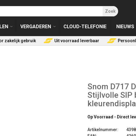
Zoek
LEN
VERGADEREN
CLOUD-TELEFONIE
NIEUWS
r zakelijk gebruik
Uit voorraad leverbaar
Persoonl
Snom D717 De
Stijlvolle SI
kleurendispla
Op Voorraad - Direct le
Artikelnummer:
4398