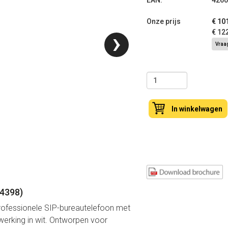
EAN:
4260
Onze prijs
€ 10
›
€ 12
Vraag
In winkelwagen
4398)
professionele SIP-bureautelefoon met
erking in wit. Ontworpen voor