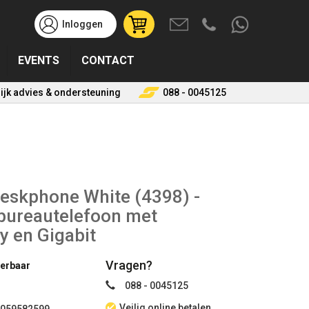
Inloggen
User
account
EVENTS
CONTACT
menu
(uitgelogd)
ijk advies & ondersteuning
088 - 0045125
skphone White (4398) -
P bureautelefoon met
y en Gigabit
Vragen?
verbaar
088 - 0045125
Veilig online betalen