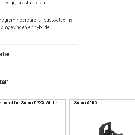
esign, prestaties en
programmeerbare functietoetsen is
P-omgevingen en hybride
atie
LAN + PC passthrough)
ten
d telefonie
t cord for Snom D7XX White
Snom A150
innen bestaande