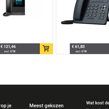
erne kantoorinrichtingen.
ies
tails
P bureautelefoon
€ 121,46
€ 61,83
7” kleurendisplay
al Gigabit Ethernet
E of optionele adapter
t 4
J9
Wat kost d
rop je
Meest gekozen