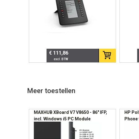
📞 Audio & Functionalitei
HD-audio voor kristalheldere ge
Full-duplex speakerphone
2.7” kleurendisplay
3 programmeerbare functietoet
4 SIP-accounts
€ 111,86
Waarom belangrijk?
Professionele audiokwaliteit verhoo
misverstanden in zakelijke communi
Meer toestellen
🎨 Design & Gebruiksge
Moderne witte afwerking
MAXHUB XBoard V7 V8650 - 86" IFP,
HP Pol
Compact bureauontwerp
Paginering
incl. Windows i5 PC Module
Phone 
Intuïtieve navigatie
enable
Duidelijke menustructuur
Geschikt voor dagelijks professi