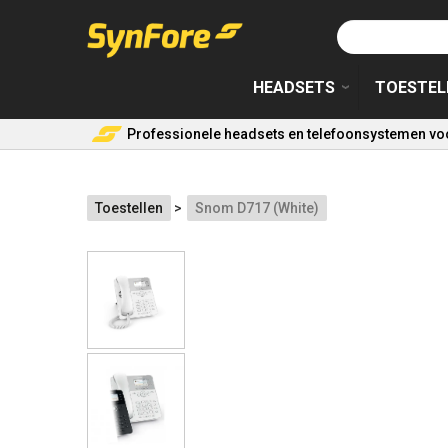
Overslaan
en
naar
HEADSETS
TOESTEL
de
inhoud
gaan
Professionele headsets en telefoonsystemen voo
Toestellen
Snom D717 (White)