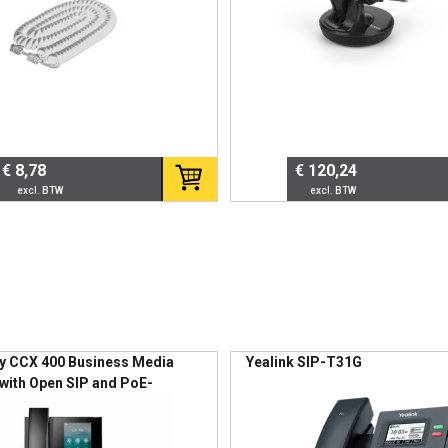
t
sprekken
sen met LED
€ 8,78
€ 120,24
gt efficiëntie en voorkomt
catie.
mak
y CCX 400 Business Media
Yealink SIP-T31G
with Open SIP and PoE-
d No localization
oneel gebruik