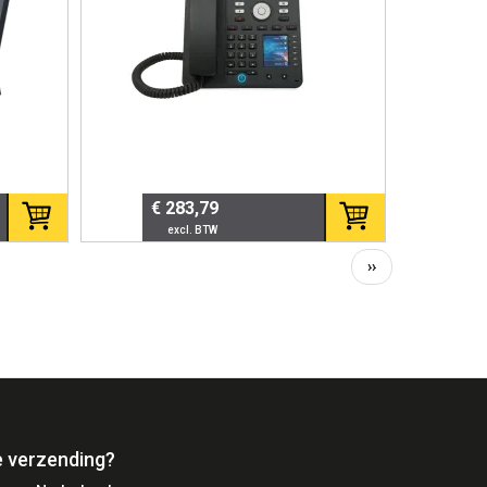
€ 283,79
Volgende
››
pagina
e verzending?