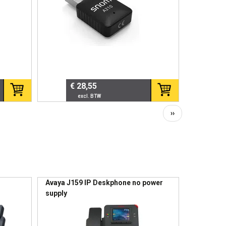
€ 28,55
Volgende
››
pagina
Avaya J159 IP Deskphone no power
supply