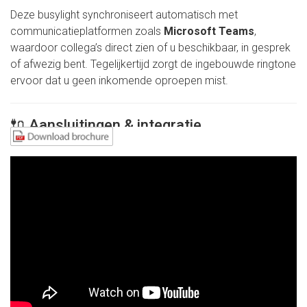
Deze busylight synchroniseert automatisch met
communicatieplatformen zoals
Microsoft Teams
,
waardoor collega’s direct zien of u beschikbaar, in gesprek
of afwezig bent. Tegelijkertijd zorgt de ingebouwde ringtone
ervoor dat u geen inkomende oproepen mist.
🔌 Aansluitingen & integratie
USB-A aansluiting
Plug & Play installatie
Compatibel met Microsoft Teams, Skype for Business
en andere UC-softphones
Werkt met Windows en macOS
Voordeel voor IT:
Geen complexe configuratie of extra
voeding nodig.
💡 Statusindicatie & functionaliteit