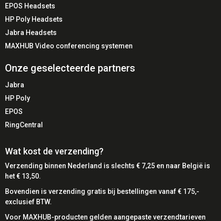
EPOS Headsets
de werkplek
HP Poly Headsets
🔔
Geïntegreerde ringtone
Extra hoorbaar bij inkomende
Jabra Headsets
gesprekken
MAXHUB Video conferencing systemen
💻
USB Plug & Play
Direct inzetbaar zonder drivers
🏢
Teams & UC compatibel
Synchroniseert automatisch
Onze geselecteerde partners
met status
🎧
Headset-ondersteunend
Ideaal voor medewerkers
Jabra
met headset
HP Poly
⚙️
Instelbaar volume
Aanpasbaar aan kantooromgeving
EPOS
📈
Productiviteitsverhogend
Minder onderbrekingen en
RingCentral
efficiënter werken
Wat kost de verzending?
🎯 Conclusie
Verzending binnen Nederland is slechts € 7,25 en naar België is
het € 13,50.
De Kuando Busylight Combi (15301) is een slimme en
effectieve toevoeging aan iedere moderne werkplek. Door
Bovendien is verzending gratis bij bestellingen vanaf € 175,-
statusweergave en belsignaal te combineren, verhoogt
exclusief BTW.
deze oplossing de productiviteit en voorkomt hij onnodige
Voor MAXHUB-producten gelden aangepaste verzendtarieven