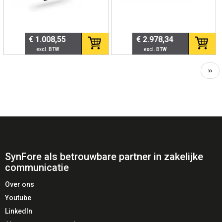
Artikelnummer
15301
€ 1.008,55
€ 2.978,34
⭐ Belangrijkste kenmerken
Vol
››
💡 Automatische statusweergave
pag
🔔 Geïntegreerde beltoon
💻 Plug & Play via USB
🏢 UC-platform compatibel
🎧 Ideaal bij headsetgebruik
🏢 Ideaal voor
SynFore als betrouwbare partner in zakelijke
communicatie
Open kantooromgevingen
Over ons
Medewerkers met veel online meetings
Youtube
Hybride werken
Servicedesks
LinkedIn