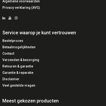
IT-gestandaardiseerde werkplekken
Algemene voorwaarden
Privacy verklaring (AVG)
✅ Voordelen
✔️ Minder verstoringen tijdens gesprekken
✔️ Voorkomt gemiste oproepen
Service waarop je kunt vertrouwen
✔️ Eenvoudige installatie
Bestelproces
✔️ Verhoogt zichtbaarheid van beschikbaarheid
Betaalmogelijkheden
✔️ Professionele uitstraling op de werkplek
Contact
Verzenden & bezorging
⚠️ Aandachtspunten
Retouren & garantie
⚠️ USB-A poort vereist
Garantie & reparatie
⚠️ Functionaliteit afhankelijk van UC-software
Disclaimer
⚠️ Geen draadloze connectiviteit
Veel gestelde vragen
🔎 Belangrijke Eigenschappen
Meest gekozen producten
💡
LED statusindicator
Direct zichtbare aanwezigheid op