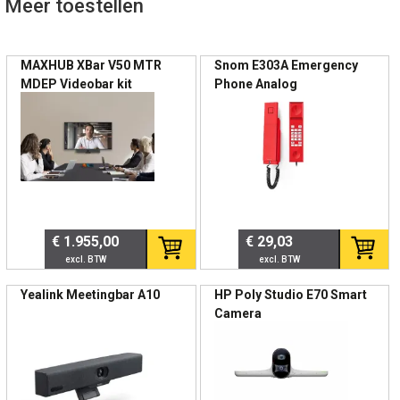
🏢 Professionele inzet
Meer toestellen
Open kantooromgevingen
Hybride werkplekken
MAXHUB XBar V50 MTR
Snom E303A Emergency
Paginering
Contactcenters
MDEP Videobar kit
Phone Analog
Flexplekken
Werkplekken met veel online meetings
📊 Technische specificaties
Specificatie
Details
€ 1.955,00
€ 29,03
Producttype
UC statuslamp
Aansluiting
USB-A
Yealink Meetingbar A10
HP Poly Studio E70 Smart
Camera
Integratie
Microsoft Teams en andere softphones
Functionaliteit
LED status + ringtone
Voeding
Via USB