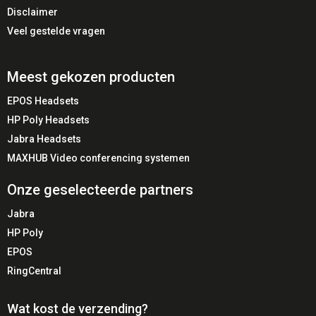
Disclaimer
💼 Flexibele microfoonplaatsing
Veel gestelde vragen
🏢 Ideaal voor
Meest gekozen producten
Middelgrote vergaderruimtes
EPOS Headsets
Conference calls
HP Poly Headsets
Directiekamers
Jabra Headsets
Bedrijven met VoIP-infrastructuur
MAXHUB Video conferencing systemen
Hybride vergaderopstellingen
Onze geselecteerde partners
✅ Voordelen
Jabra
HP Poly
✔️ Optimale spraakdekking in de ruimte
✔️ Professionele audiokwaliteit
EPOS
✔️ Flexibele microfoonopstelling
RingCentral
✔️ Eenvoudige integratie in SIP-omgevingen
✔️ Betrouwbare DECT-technologie
Wat kost de verzending?