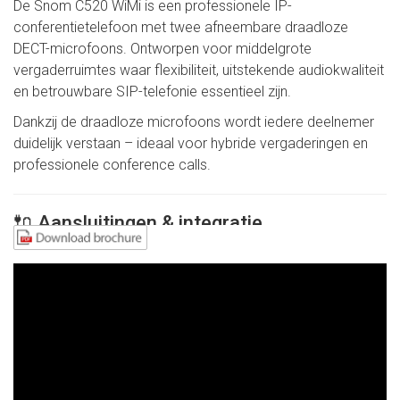
De Snom C520 WiMi is een professionele IP-
conferentietelefoon met twee afneembare draadloze
DECT-microfoons. Ontworpen voor middelgrote
vergaderruimtes waar flexibiliteit, uitstekende audiokwaliteit
en betrouwbare SIP-telefonie essentieel zijn.
Dankzij de draadloze microfoons wordt iedere deelnemer
duidelijk verstaan – ideaal voor hybride vergaderingen en
professionele conference calls.
🔌 Aansluitingen & integratie
SIP-gebaseerde IP-telefonie
2 SIP-accounts
Gigabit Ethernet (PoE-ondersteuning)
USB-aansluiting
DECT draadloze microfoons
Waarom belangrijk?
Direct inzetbaar binnen bestaande VoIP-omgevingen