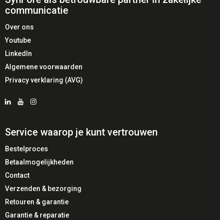
Technologie
SIP / VoIP
communicatie
Microfoons
2x draadloze DECT microfoons
Over ons
Youtube
Audio
Breedband, full duplex
LinkedIn
Netwerk
Gigabit Ethernet (PoE)
Algemene voorwaarden
SIP-accounts
2
Privacy verklaring (AVG)
Artikelnummer
4356
Toepassing
Vergaderruimtes
Service waarop je kunt vertrouwen
Bestelproces
⭐ Belangrijkste kenmerken
Betaalmogelijkheden
🎤 Twee draadloze DECT-microfoons
Contact
📡 Stabiele SIP-verbinding
Verzenden & bezorging
🔊 Full duplex audio
Retouren & garantie
🌐 PoE-ondersteuning
Garantie & reparatie
🏢 Ideaal voor professionele vergaderruimtes