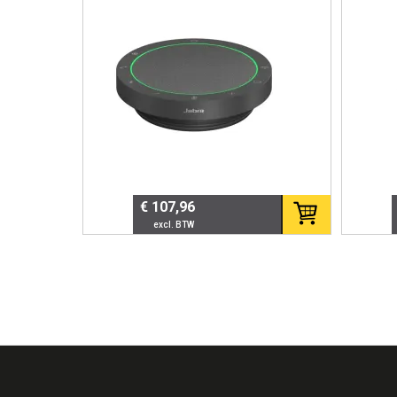
degree
Compact en lichtgewicht
Intuïtieve touch-bediening
LED-indicatoren voor status
Plug & play installatie
Binnen enkele seconden operationee
📊 Technische specificat
€ 107,96
Specificatie
De
Model
S
Artikelnummer
7
Type
Dr
Microfoon
36
Connectiviteit
US