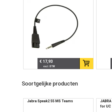
MS Ste
360° omnidirectionele microfoo
710 M
Digital Signal Processing (DSP)
Echo-onderdrukking
Breedband audio
Zakelijk voordeel:
Heldere groeps
microfoons of complexe AV-installa
📡 Connectiviteit & Mobili
€ 17,93
Bluetooth bereik tot ca. 30 mete
Tot 15 uur gesprekstijd
Oplaadbare batterij
Soortgelijke producten
Inclusief beschermend draagetu
Geschikt voor vergaderen op kantoo
Jabra Speak2 55 MS Teams
JABRA 
Paginering
for UC
🎛️ Gebruiksgemak & Ont
USB Co