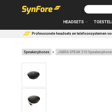
Overslaan
en
naar
HEADSETS
TOESTEL
de
inhoud
gaan
Professionele headsets en telefoonsystemen voo
Speakerphones
JABRA SPEAK 510 Speakerphone f