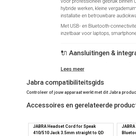
voor professioneel gebruik binne
hybride werken, kleine vergaderruim
installatie en betrouwbare audiokwali
Met USB- en Bluetooth-connectivite
inzetbaar voor laptops, smartphone
🔌 Aansluitingen & integr
USB-A aansluiting (plug & play)
Lees meer
Bluetooth connectiviteit
UC-gecertificeerd
Jabra compatibiliteitsgids
Compatibel met Windows, macO
Controleer of jouw apparaat werkt met dit Jabra produc
Ondersteuning via Jabra Direct
Accessoires en gerelateerde produc
Geoptimaliseerd voor o.a.
Zoom
,
C
UC-platformen.
JABRA Headset Cord for Speak
JABRA 
Paginering
🔊 Audio & Microfoontec
410/510 Jack 3.5mm straight to QD
Bluetoo