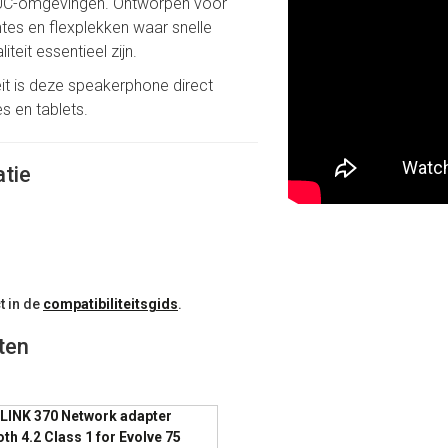
n UC-omgevingen. Ontworpen voor
tes en flexplekken waar snelle
teit essentieel zijn.
it is deze speakerphone direct
s en tablets.
atie
S en mobiele apparaten
t in de
compatibiliteitsgids
.
ten
isco Webex
,
Google Meet
en andere
LINK 370 Network adapter
hnologie
th 4.2 Class 1 for Evolve 75