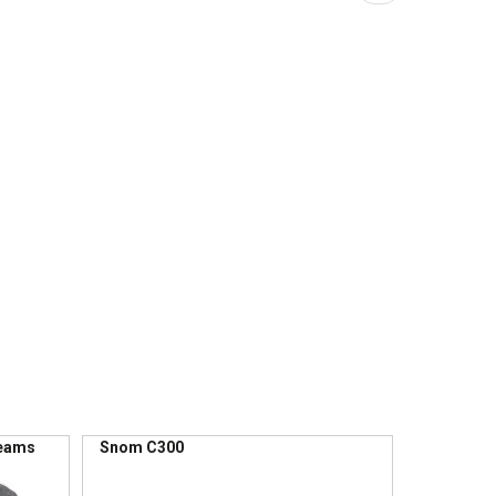
pagina
Teams
Snom C300