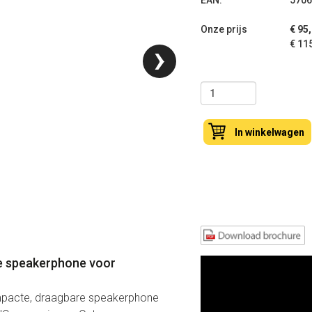
EAN:
5706
Onze prijs
€ 95
›
€ 11
In winkelwagen
le speakerphone voor
mpacte, draagbare speakerphone