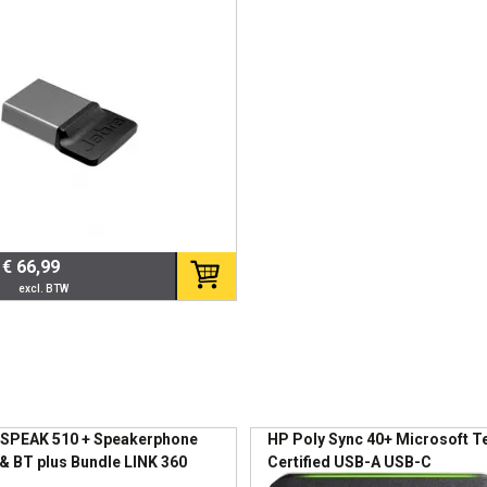
reo 75 UC Stereo SPEAK 710
n
S
gesprekken zonder extra
tie.
teit
€ 66,99
r
i
r, thuis of onderweg.
SPEAK 510 + Speakerphone
HP Poly Sync 40+ Microsoft 
 & BT plus Bundle LINK 360
Certified USB-A USB-C
werp
nference solution 360-
Speakerphone +BT700 USB-A