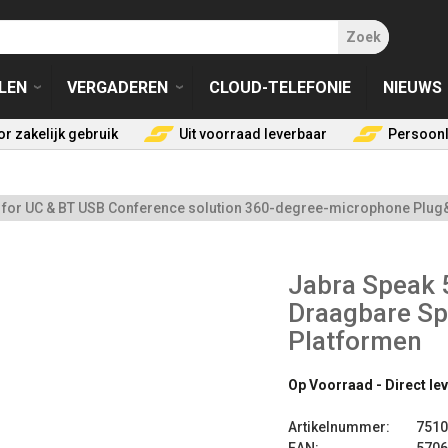
Zoek
LEN
VERGADEREN
CLOUD-TELEFONIE
NIEUWS
r zakelijk gebruik
Uit voorraad leverbaar
Persoonl
or UC & BT USB Conference solution 360-degree-microphone Plug&
Jabra Speak 
Draagbare Sp
Platformen
Op Voorraad - Direct le
Artikelnummer:
7510