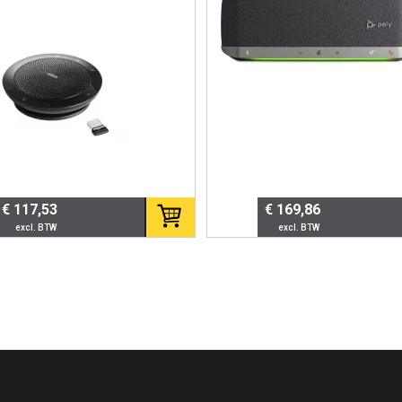
-microphone Plug&Play
Adapter
l in iedere vergaderruimte.
ies
€ 117,53
€ 169,86
tails
peak 510 UC
510-209
aagbare speakerphone
0° omnidirectioneel
B-A & Bluetooth