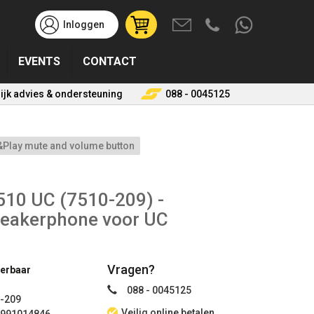
Inloggen
User
account
EVENTS
CONTACT
menu
(uitgelogd)
ijk advies & ondersteuning
088 - 0045125
Play mute and volume button
510 UC (7510-209) -
eakerphone voor UC
Vragen?
verbaar
088 - 0045125
-209
Veilig online betalen