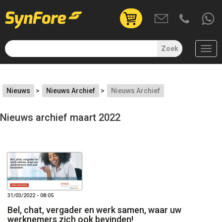
User
account
menu
Zoek
(uitgelogd)
Overslaan
en
Nieuws
Nieuws Archief
Nieuws Archief
naar
de
Nieuws archief maart 2022
inhoud
gaan
31/03/2022 - 08:05
Bel, chat, vergader en werk samen, waar uw
werknemers zich ook bevinden!