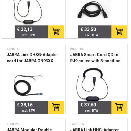
one-X Telephone system
for 96XX Series
€ 32,13
€ 33,50
14201-10
88001-04
JABRA Link DHSG-Adapter
JABRA Smart Cord QD to
cord for JABRA GN93XX
RJ9 coiled with 8-position
GN 9120 DHSG PRO 94XX
switch configurator for
GO 6470 PRO 920 for
Avaya one-X Telephone
electronically accepting
system for 96XX Series
calls for Siemens
€ 38,16
€ 37,60
1600-289
14201-16
JABRA Modular Double
JABRA Link HHC-Adapter