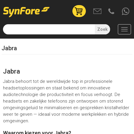
User
account
menu
Zoek
(uitgelogd)
Overslaan
Jabra
en
naar
de
inhoud
Jabra
gaan
Jabra behoort tot de wereldwijde top in professionele
headsetoplossingen en staat bekend om innovatieve
audiotechnologie die productiviteit en focus verhoogt. De
headsets en zakelijke telefoons zijn ontworpen om storend
omgevingsgeluid te minimaliseren en gesprekken kristalhelder
weer te geven — ideaal voor moderne werkplekken en hybride
omgevingen.
Waarom kiezen voor Jabra?