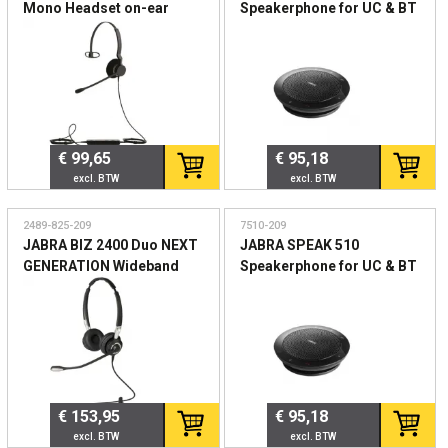
Mono Headset on-ear
Speakerphone for UC & BT
wired USB Certified for
USB Conference solution
Skype for Business
360-degree-microphone
Plug&Play mute and
volume button
€ 99,65
€ 95,18
2489-825-209
7510-209
JABRA BIZ 2400 Duo NEXT
JABRA SPEAK 510
GENERATION Wideband
Speakerphone for UC & BT
Type 82 E-STD Noise-
USB Conference solution
Cancelling Wideband-
360-degree-microphone
Headset QD microphone
Plug&Play mute and
boom
volume button
€ 153,95
€ 95,18