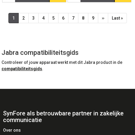
Paginering
Huidige
1
Page
2
Page
3
Page
4
Page
5
Page
6
Page
7
Page
8
Page
9
Volgende
››
Laatste
Last »
pagina
pagina
pagina
Jabra compatibiliteitsgids
Controleer of jouw apparaat werkt met dit Jabra product in de
compatibiliteitsgids
.
SynFore als betrouwbare partner in zakelijke
communicatie
Over ons