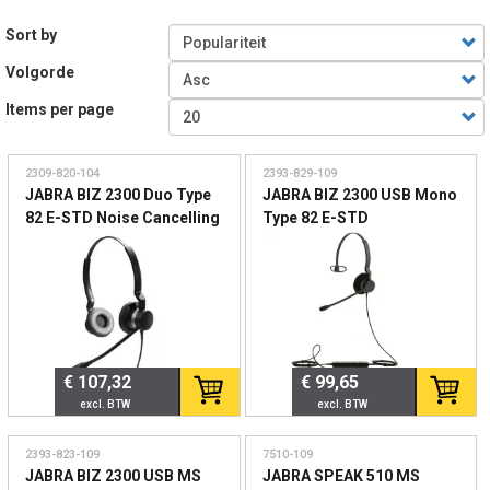
Sort by
Volgorde
Items per page
2309-820-104
2393-829-109
JABRA BIZ 2300 Duo Type
JABRA BIZ 2300 USB Mono
82 E-STD Noise Cancelling
Type 82 E-STD
microphone boom
Microphone boom
FreeSpin headband
FreeSpin headband USB
with mute-button and
volume control on the cord
€ 107,32
€ 99,65
2393-823-109
7510-109
JABRA BIZ 2300 USB MS
JABRA SPEAK 510 MS