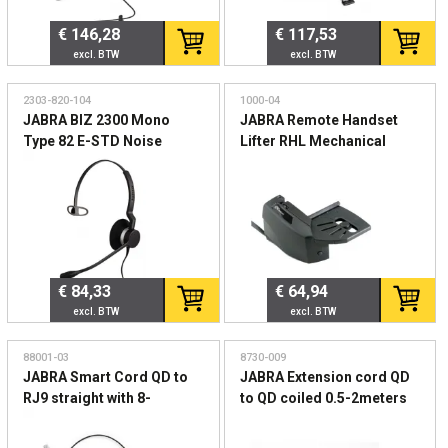
€ 146,28
€ 117,53
2303-820-104
1000-04
JABRA BIZ 2300 Mono
JABRA Remote Handset
Type 82 E-STD Noise
Lifter RHL Mechanical
Cancelling microphone
Hook-Switch for all
boom FreeSpin headband
answering ending from the
distance for all cordless
JABRA Headsets
€ 84,33
€ 64,94
88001-03
8730-009
JABRA Smart Cord QD to
JABRA Extension cord QD
RJ9 straight with 8-
to QD coiled 0.5-2meters
position switch
configurator for Avaya