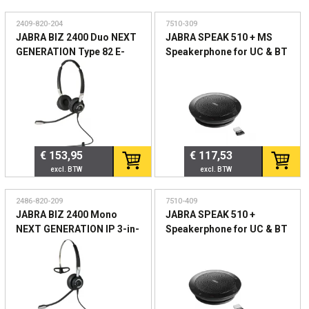
2409-820-204
7510-309
JABRA BIZ 2400 Duo NEXT
JABRA SPEAK 510 + MS
GENERATION Type 82 E-
Speakerphone for UC & BT
STD Noise-Cancelling
plus Bundle LINK 360 USB
microphone boom
Conference solution 360-
FreeSpin
degree-microphone
€ 153,95
€ 117,53
2486-820-209
7510-409
JABRA BIZ 2400 Mono
JABRA SPEAK 510 +
NEXT GENERATION IP 3-in-
Speakerphone for UC & BT
1 Type 82 E-STD
plus Bundle LINK 360 USB
microphone boom
Conference solution 360-
FreeSpin Headband
degree-microphone
neckband Ear hook
Plug&Play