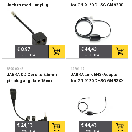
Jack to modular plug
for GN 9120 DHSG GN 9300
parallel allocator
DHSG und PRO 920 for
electronically accepting
calls
€ 8,97
€ 44,43
8800-00-46
14201-17
JABRA QD Cord to 2.5mm
JABRA Link EHS-Adapter
pin plug angulate 15cm
for GN 9120 DHSG GN 93XX
e.g. for Panasonic GB500
PRO 94XX PRO 920 and GO
PLX CA40
6470 for electronically
accepting calls
€ 24,13
€ 44,43