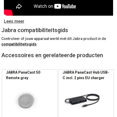
AV-omgevingen.
🎥 Video & AI Functionaliteiten
Lees meer
3x 13 MP camera’s
Jabra compatibiliteitsgids
4K Ultra HD resolutie
Controleer of jouw apparaat werkt met dit Jabra product in de
180° Panoramic-4K gezichtsveld
compatibiliteitsgids
.
Intelligent Zoom
Dynamic Composition
Accessoires en gerelateerde producten
Virtual Director (AI-gestuurde framing)
Zakelijk voordeel:
JABRA PanaCast 50
JABRA PanaCast Hub USB-
Iedere deelnemer wordt automatisch in beeld gebracht,
Paginering
Remote grey
C incl. 2 pins EU charger
wat inclusieve hybride meetings ondersteunt.
🔊 Audio & Microfoontechnologie
8 beamforming microfoons
4 krachtige speakers