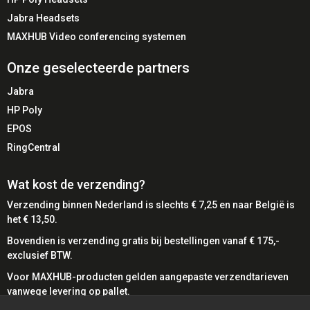
🎨
Grijze Afwerking
– Professionele uitstraling
Jabra Headsets
MAXHUB Video conferencing systemen
🎯 Conclusie
Onze geselecteerde partners
De Jabra PanaCast 50 - Grey (8200-231) is een krachtige
all-in-one videobar voor organisaties die hybride
Jabra
vergaderen professioneel willen faciliteren. Met 4K-video,
HP Poly
AI-functionaliteit en hoogwaardige audio is dit een
EPOS
toekomstbestendige oplossing voor moderne
RingCentral
vergaderruimtes.
Wat kost de verzending?
Verzending binnen Nederland is slechts € 7,25 en naar België is
het € 13,50.
Bovendien is verzending gratis bij bestellingen vanaf € 175,-
exclusief BTW.
Voor MAXHUB-producten gelden aangepaste verzendtarieven
vanwege levering op pallet.