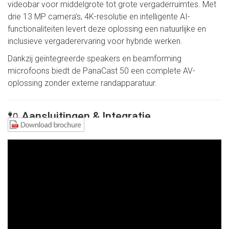
videobar voor middelgrote tot grote vergaderruimtes. Met
drie 13 MP camera’s, 4K-resolutie en intelligente AI-
functionaliteiten levert deze oplossing een natuurlijke en
inclusieve vergaderervaring voor hybride werken.
Dankzij geïntegreerde speakers en beamforming
microfoons biedt de PanaCast 50 een complete AV-
oplossing zonder externe randapparatuur.
🔌 Aansluitingen & Integratie
USB-A en USB-C
Ethernet (LAN)
Bluetooth
WiFi (via configuratie)
Compatibel met o.a.
Microsoft Teams
, Zoom en
andere UC-platformen
Plug & play inzetbaar binnen moderne vergaderruimtes en