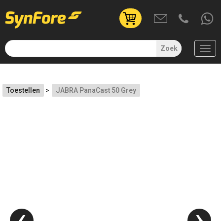
User
account
menu
Zoek
(uitgelogd)
Overslaan
en
Toestellen
JABRA PanaCast 50 Grey
naar
de
inhoud
gaan
‹
›