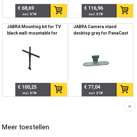
Full duplex audio
€ 68,69
€ 116,96
Geavanceerde echo- en ruisonderdrukking
Zorgt voor heldere communicatie in middelgrote
JABRA Mounting kit for TV
JABRA Camera stand
vergaderruimtes.
black wall-mountable for
desktop grey for PanaCast
PanaCast 50 50 Room
50 50 Room System
System
🏢 Ideaal voor
Middelgrote vergaderruimtes
Boardrooms
Hybride vergaderomgevingen
Directiekamers
€ 100,25
€ 77,04
IT-gestuurde AV-projecten
Moderne kantoorinrichting
Vol
››
pag
📊 Technische specificaties
Meer toestellen
Specificatie
Details