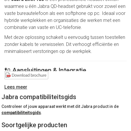
waarmee u één Jabra QD-headset gebruikt voor zowel een
vaste bureautelefoon als een softphone op pc. Ideaal voor
hybride werkplekken en organisaties die werken met een
combinatie van vaste en UC-telefonie.
Met deze oplossing schakelt u eenvoudig tussen toestellen
zonder kabels te verwisselen. Dit verhoogt efficiëntie en
minimaliseert verstoringen op de werkplek.
🔌 Aansluitingen & Integratie
QD (Quick Disconnect) aansluiting voor Jabra
Lees meer
headsets
RJ-aansluiting voor vaste telefoon
Jabra compatibiliteitsgids
3,5 mm jack voor pc/softphone
Controleer of jouw apparaat werkt met dit Jabra product in de
Handmatige schakelknop voor bronselectie
compatibiliteitsgids
.
Plug & Play installatie
Soortgelijke producten