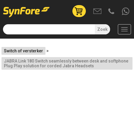
User
account
menu
Zoek
(uitgelogd)
Overslaan
Switch of versterker
en
naar
JABRA Link 180 Switch seamlessly between desk and softphone
de
Plug Play solution for corded Jabra Headsets
inhoud
gaan