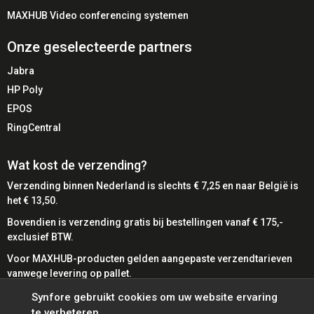
✔️ Vermindert kabelbeheer
MAXHUB Video conferencing systemen
✔️ Eenvoudige implementatie
✔️ Betrouwbare fysieke schakeloplossing
Onze geselecteerde partners
Jabra
⚠️ Aandachtspunten
HP Poly
⚠️ Handmatige schakelaar (geen automatische detectie)
EPOS
⚠️ Alleen geschikt voor QD-headsets
RingCentral
⚠️ Geen geïntegreerde volumeregeling
Wat kost de verzending?
🔎 Belangrijke Eigenschappen
Verzending binnen Nederland is slechts € 7,25 en naar België is
het € 13,50.
🔄
Dual Connectivity
– Gebruik één headset voor
Bovendien is verzending gratis bij bestellingen vanaf € 175,-
twee communicatiesystemen
exclusief BTW.
🎧
QD Ondersteuning
– Compatibel met
Voor MAXHUB-producten gelden aangepaste verzendtarieven
professionele Jabra headsets
vanwege levering op pallet.
🔌
RJ & 3,5 mm Aansluiting
– Integratie met vaste
telefoon en pc
Bij SynFore kunt u gemakkelijk betalen met diverse
Synfore gebruikt cookies om uw website ervaring
⚡
Plug & Play
– Direct inzetbaar zonder software
betaalmethoden.
te verbeteren.