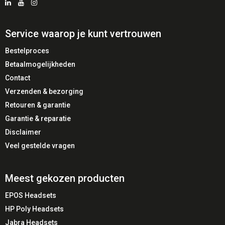
🎧 Eén headset voor meerdere apparaten
🔌 QD-compatibiliteit
Service waarop je kunt vertrouwen
⚡ Eenvoudige installatie
💼 Ideaal voor professioneel gebruik
Bestelproces
Betaalmogelijkheden
Contact
🏢 Ideaal voor
Verzenden & bezorging
Hybride werkplekken
Retouren & garantie
Kantoren met vaste én UC-telefonie
Garantie & reparatie
Servicedesks
Disclaimer
Klantenservice afdelingen
Veel gestelde vragen
Organisaties in transitie naar softphones
Meest gekozen producten
✅ Voordelen
EPOS Headsets
✔️ Kostenbesparend: één headset voor twee systemen
HP Poly Headsets
✔️ Verhoogt productiviteit
Jabra Headsets