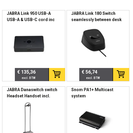
🔄 Flexibiliteit & Workflow
JABRA Link 950 USB-A
JABRA Link 180 Switch
Eén headset voor twee communicatiesystemen
USB-A & USB-C cord inc
seamlessly between desk
Direct schakelen tussen telefoon en pc
and softphone Plug Play
Geen heraansluiting nodig
solution for corded Jabra
Headsets
Geschikt voor vaste werkplekken en flexplekken
Waarom belangrijk?
In moderne kantooromgevingen met hybride werken
voorkomt de LINK 180 onnodige kabelwissels en tijdverlies.
€ 135,36
€ 56,74
🎧 Compatibiliteit
JABRA Danaswitch switch
Snom PA1+ Multicast
Geschikt voor Jabra QD-headsets
Headset Handset incl.
system
Headset Dtand
Ondersteunt vaste bureautelefoons
Compatibel met softphones via 3,5 mm aansluiting
Ideaal voor UC-omgevingen