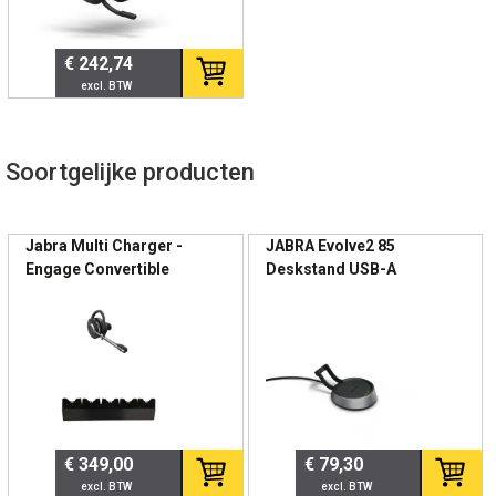
Ondersteunt een georganiseerde en efficiënte werkplek.
€ 242,74
📊 Technische specificaties
Specificatie
Details
Soortgelijke producten
Artikelnummer
14207-73
Producttype
Oplaadstandaard
Jabra Multi Charger -
JABRA Evolve2 85
Paginering
Engage Convertible
Deskstand USB-A
Connectiviteit
USB-A
Compatibiliteit
Jabra Evolve2 75
Kleur
Zwart
Toepassing
Professioneel gebruik
€ 349,00
€ 79,30
⭐ Belangrijkste kenmerken