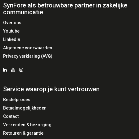
✔️ Nette en georganiseerde werkplek
SynFore als betrouwbare partner in zakelijke
✔️ Eenvoudige USB-integratie
communicatie
✔️ Professionele uitstraling
Over ons
✔️ Verlengt levensduur van de headset
Youtube
LinkedIn
⚠️ Aandachtspunten
Algemene voorwaarden
Privacy verklaring (AVG)
⚠️ Alleen compatibel met Jabra Evolve2 75
⚠️ USB-A aansluiting (geen USB-C)
⚠️ Headset apart verkrijgbaar
Service waarop je kunt vertrouwen
🔎 Belangrijke Eigenschappen
Bestelproces
Betaalmogelijkheden
🔋
Dedicated Oplaadstation
– Houdt de headset
altijd operationeel
Contact
🔌
USB-A Connectiviteit
– Geschikt voor laptops en
Verzenden & bezorging
dockingstations
Retouren & garantie
🏢
Werkplekoptimalisatie
– Professionele en vaste