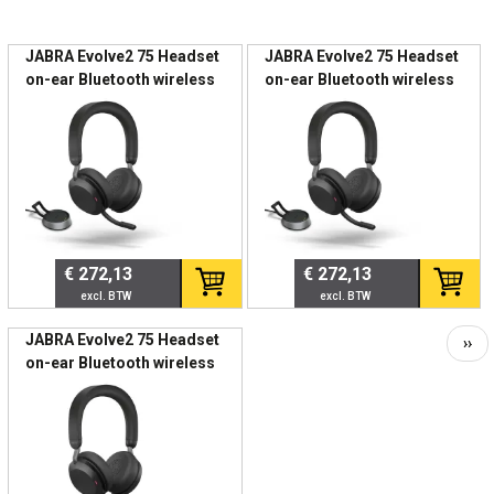
JABRA Evolve2 75 Headset
JABRA Evolve2 75 Headset
🔋 Opladen & Gebruiksgemak
Paginering
on-ear Bluetooth wireless
on-ear Bluetooth wireless
active noise cancelling
active noise cancelling
Snelle en stabiele oplaadfunctie
USB-C noise isolating
USB-A noise isolating
Eenvoudig docken van de headset
black with charging stand
black with charging stand
Continue stroomvoorziening via USB
MS Te
UC
Vermindert losse kabels op het bureau
Zorgt ervoor dat de headset altijd klaar is voor
vergaderingen en calls.
€ 272,13
€ 272,13
🏢 Professionele Toepassing
JABRA Evolve2 75 Headset
Vol
››
on-ear Bluetooth wireless
pag
Hybride werkplekken
active noise cancelling
Vaste kantoorwerkplekken
USB-C noise isolating
Flexwerkplekken
black Certified for
IT-gestuurde omgevingen
Microsoft T
Organisaties met device-standaardisatie