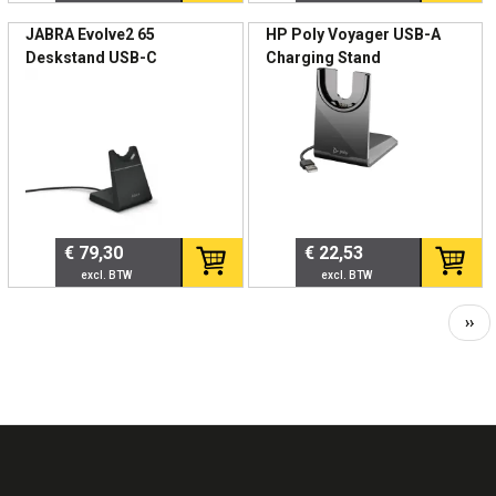
🔌 USB-A aansluiting
JABRA Evolve2 65
HP Poly Voyager USB-A
🔋 Dedicated oplaadstation
Deskstand USB-C
Charging Stand
🏢 Professioneel inzetbaar
🎧 Specifiek voor Evolve2 75
💼 Origineel Jabra accessoire
🏢 Ideaal voor
€ 79,30
€ 22,53
Gebruikers van Jabra Evolve2 75
Organisaties met vaste bureaus
Hybride werkplekken
Vol
››
IT-afdelingen met devicebeheer
pag
Zakelijke kantooromgevingen
✔️ Voordelen
✔️ Altijd opgeladen en klaar voor gebruik