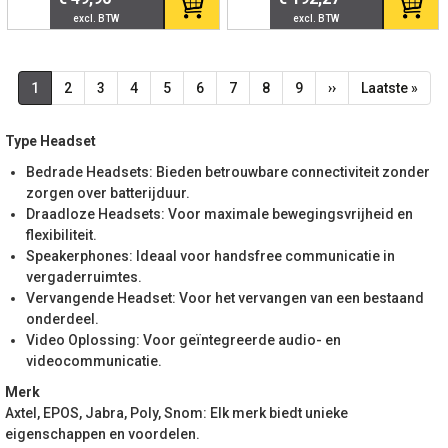
Paginering
Huidige
1
Page
2
Page
3
Page
4
Page
5
Page
6
Page
7
Page
8
Page
9
Volgende
››
Laatste
Laatste »
pagina
pagina
pagina
Type Headset
Bedrade Headsets: Bieden betrouwbare connectiviteit zonder
zorgen over batterijduur.
Draadloze Headsets: Voor maximale bewegingsvrijheid en
flexibiliteit.
Speakerphones: Ideaal voor handsfree communicatie in
vergaderruimtes.
Vervangende Headset: Voor het vervangen van een bestaand
onderdeel.
Video Oplossing: Voor geïntegreerde audio- en
videocommunicatie.
Merk
Axtel, EPOS, Jabra, Poly, Snom: Elk merk biedt unieke
eigenschappen en voordelen.