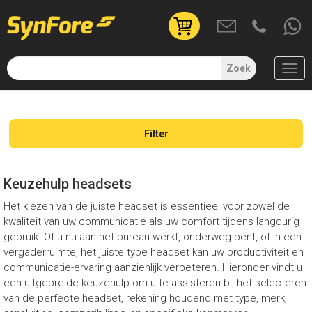
User
account
menu
Zoek
(uitgelogd)
Overslaan
en
naar
Filter
de
inhoud
gaan
Keuzehulp headsets
Het kiezen van de juiste headset is essentieel voor zowel de
kwaliteit van uw communicatie als uw comfort tijdens langdurig
gebruik. Of u nu aan het bureau werkt, onderweg bent, of in een
vergaderruimte, het juiste type headset kan uw productiviteit en
communicatie-ervaring aanzienlijk verbeteren. Hieronder vindt u
een uitgebreide keuzehulp om u te assisteren bij het selecteren
van de perfecte headset, rekening houdend met type, merk,