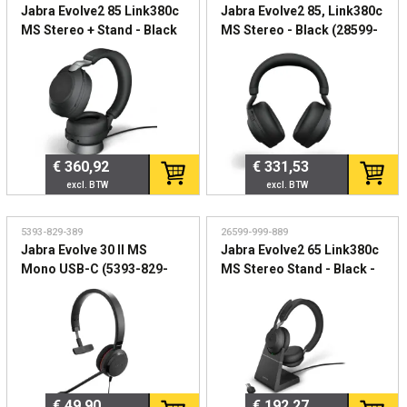
Jabra Evolve2 85 Link380c
Jabra Evolve2 85, Link380c
MS Stereo + Stand - Black
MS Stereo - Black (28599-
- (28599-999-889)
999-889) – Premium ANC-
Draadloze ANC headset
headset voor Microsoft
voor Microsoft Teams
Teams
€ 360,92
€ 331,53
5393-829-389
26599-999-889
Jabra Evolve 30 II MS
Jabra Evolve2 65 Link380c
Mono USB-C (5393-829-
MS Stereo Stand - Black -
389) - Bedrade Microsoft
(26599-999-889) Microsoft
Teams headset
Teams gecertificeerde
draadloze headset
€ 49,90
€ 192,27