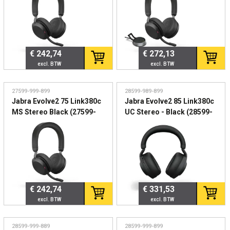
professioneel gebruik
draadloze headset
€ 242,74
€ 272,13
27599-999-899
28599-989-899
Jabra Evolve2 75 Link380c
Jabra Evolve2 85 Link380c
MS Stereo Black (27599-
UC Stereo - Black (28599-
999-899) - Draadloze ANC
989-899) - Premium
Headset voor Microsoft
draadloze ANC headset
Teams
voor professioneel hybride
werken
€ 242,74
€ 331,53
28599-999-889
28599-999-899