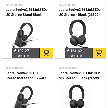
26599-989-889
26599-989-899
Jabra Evolve2 65 Link380c
Jabra Evolve2 65 Link380c
UC Stereo Stand Black
UC Stereo - Black (26599-
(26599-989-889) -
989-899) - Professionele
Draadloze UC headset met
draadloze headset voor
oplaadstandaard
hybride werken
€ 192,27
€ 161,62
26599-989-989
26599-999-899
Jabra Evolve2 65 UC
Jabra Evolve2 65 Link380c
Stereo met Stand - Zwart -
MS Stereo - Black (26599-
(26599-989-989)
999-899) - Draadloze
Draadloze professionele
Microsoft Teams headset
headset
met USB-C dongle