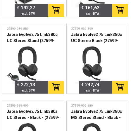
€ 192,27
€ 161,62
27599-989-889
27599-989-899
Jabra Evolve2 75 Link380c
Jabra Evolve2 75 Link380c
UC Stereo Stand (27599-
UC Stereo Black (27599-
989-889) - Draadloze UC-
989-899) - Premium
headset met actieve noise
draadloze ANC headset
cancelling en
voor hybride werken
laadstandaard
€ 272,13
€ 242,74
27599-989-999
27599-999-889
Jabra Evolve2 75 Link380a
Jabra Evolve2 75 Link380c
UC Stereo - Black - (27599-
MS Stereo Stand - Black -
989-899) Draadloze ANC
(27599-999-889) Microsoft
headset voor
Teams gecertificeerde