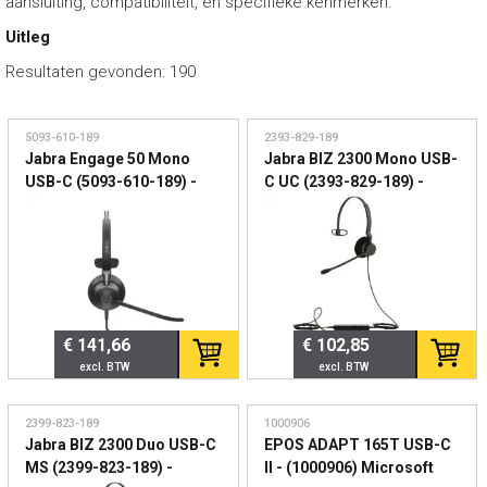
aansluiting, compatibiliteit, en specifieke kenmerken.
Uitleg
Resultaten gevonden: 190
5093-610-189
2393-829-189
Jabra Engage 50 Mono
Jabra BIZ 2300 Mono USB-
USB-C (5093-610-189) -
C UC (2393-829-189) -
Professionele USB
Professionele USB-C
headset voor
contactcenter headset
contactcenters
€ 141,66
€ 102,85
2399-823-189
1000906
Jabra BIZ 2300 Duo USB-C
EPOS ADAPT 165T USB-C
MS (2399-823-189) -
II - (1000906) Microsoft