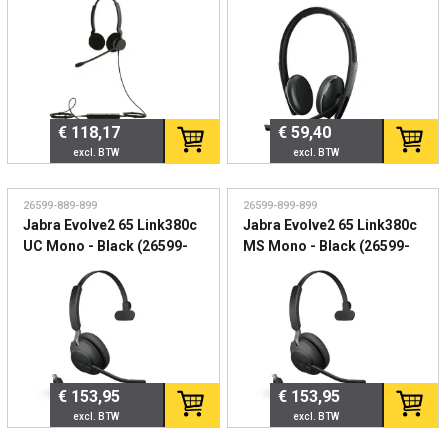
Professionele USB-
Teams gecertificeerde
headset voor intensief
stereo USB-C headset
zakelijk gebruik
€ 118,17
€ 59,40
26599-889-899
26599-899-899
Jabra Evolve2 65 Link380c
Jabra Evolve2 65 Link380c
UC Mono - Black (26599-
MS Mono - Black (26599-
889-899) - Professionele
899-899) - Bluetooth
draadloze headset voor
headset met USB-C dongle
hybride werken
€ 153,95
€ 153,95