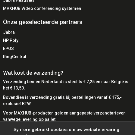
Jabra Headsets
⚠️ Alleen geschikt voor Engage Mono modellen
⚠️ Niet geschikt voor stereo varianten
MAXHUB Video conferencing systemen
⚠️ Headset niet inbegrepen
Onze geselecteerde partners
Jabra
🔍 Belangrijke Eigenschappen
HP Poly
🎧
Achter-het-hoofd ontwerp
– Comfortabele
EPOS
alternatieve draagstijl
RingCentral
🔄
Snelle bevestiging
– Zonder gereedschap te
monteren
Wat kost de verzending?
🏢
Professionele toepassing
– Ideaal voor
Verzending binnen Nederland is slechts € 7,25 en naar België is
callcenters
het € 13,50.
🪶
Lichtgewicht constructie
– Comfort tijdens lange
Bovendien is verzending gratis bij bestellingen vanaf € 175,-
werkdagen
exclusief BTW.
💼
Originele accessoire
– Gegarandeerde
Voor MAXHUB-producten gelden aangepaste verzendtarieven
compatibiliteit
vanwege levering op pallet.
🔧
Flexibele inzetbaarheid
– Wisselbaar met andere
draagopties
Bij SynFore kunt u gemakkelijk betalen met diverse
Synfore gebruikt cookies om uw website ervaring