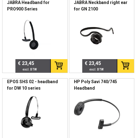
JABRA Headband for
JABRA Neckband right ear
Vermindert druk op het hoofd
Paginering
PRO900 Series
for GN 2100
Geschikt voor langdurig professioneel gebruik
Waarom belangrijk?
Biedt extra draagcomfort voor medewerkers die dagelijks
intensief telefoneren.
🏢 Professioneel Gebruik
€ 23,45
€ 23,45
Ideaal voor callcenters
Geschikt voor klantenservice
EPOS SHS 02 - headband
HP Poly Savi 740/745
Ondersteunt flexibele werkplekken
for DW 10 series
Headband
Verbetert gebruikersacceptatie binnen IT-uitrol
Een slimme toevoeging binnen professioneel devicebeheer.
📊 Technische specificaties