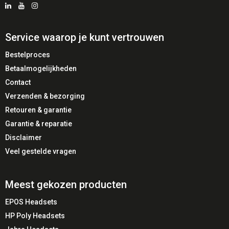
🏢 Ideaal voor
Callcenters
Service waarop je kunt vertrouwen
Intensieve telefonie
Bestelproces
Medewerkers die geen hoofdband willen dragen
Betaalmogelijkheden
Organisaties met meerdere draagopties per gebruiker
Contact
Verzenden & bezorging
✅ Voordelen
Retouren & garantie
Garantie & reparatie
✔️ Verhoogd draagcomfort
Disclaimer
✔️ Flexibele draagstijl
✔️ Eenvoudig te installeren
Veel gestelde vragen
✔️ Originele pasvorm
✔️ Ondersteunt langdurig professioneel gebruik
Meest gekozen producten
EPOS Headsets
⚠️ Aandachtspunten
HP Poly Headsets