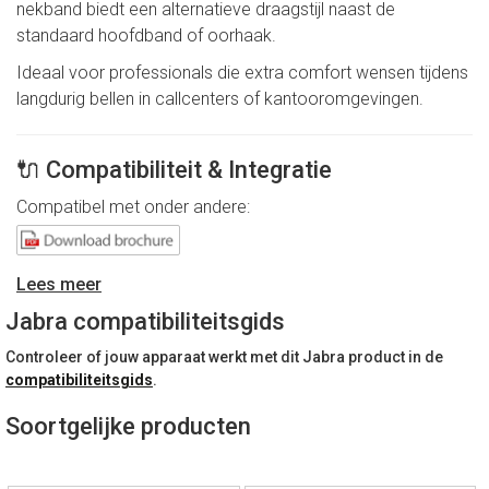
nekband biedt een alternatieve draagstijl naast de
standaard hoofdband of oorhaak.
Ideaal voor professionals die extra comfort wensen tijdens
langdurig bellen in callcenters of kantooromgevingen.
🔌 Compatibiliteit & Integratie
Compatibel met onder andere:
Jabra Engage 65 Mono
Jabra Engage 75 Mono
Lees meer
Jabra compatibiliteitsgids
Eenvoudig te bevestigen en te verwisselen zonder
gereedschap.
Controleer of jouw apparaat werkt met dit Jabra product in de
compatibiliteitsgids
.
🎧 Comfort & Ergonomie
Soortgelijke producten
Alternatieve draagstijl (achter het hoofd)
Lichtgewicht en flexibel ontwerp