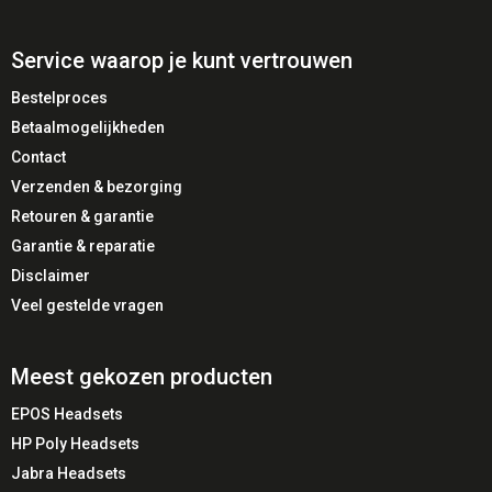
Bediening
Inline call control
Gewicht
± 100 gram
Service waarop je kunt vertrouwen
Kleur
Zwart
Bestelproces
Betaalmogelijkheden
Contact
⭐ Belangrijkste kenmerken
Verzenden & bezorging
Retouren & garantie
🎙 Noise cancelling microfoon
💻 Microsoft Teams gecertificeerd
Garantie & reparatie
🔌 Directe USB Plug & Play aansluiting
Disclaimer
🎧 Mono design voor omgevingsbewust werken
Veel gestelde vragen
🛡 Akoestische bescherming tegen piekgeluid
🏢 Ontwikkeld voor professioneel gebruik
Meest gekozen producten
EPOS Headsets
🏢 Ideaal voor
HP Poly Headsets
Callcenters
Jabra Headsets