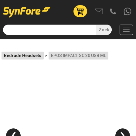
User
account
menu
Zoek
(uitgelogd)
Overslaan
en
Bedrade Headsets
EPOS IMPACT SC 30 USB ML
naar
de
inhoud
gaan
‹
›