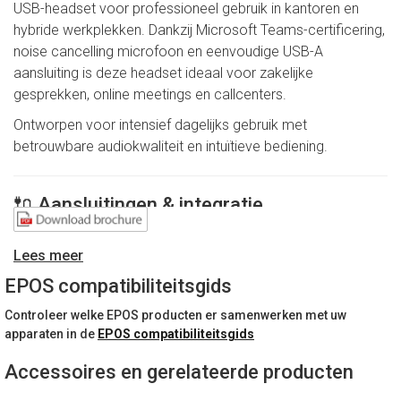
USB-headset voor professioneel gebruik in kantoren en
hybride werkplekken. Dankzij Microsoft Teams-certificering,
noise cancelling microfoon en eenvoudige USB-A
aansluiting is deze headset ideaal voor zakelijke
gesprekken, online meetings en callcenters.
Ontworpen voor intensief dagelijks gebruik met
betrouwbare audiokwaliteit en intuïtieve bediening.
🔌 Aansluitingen & integratie
USB-A aansluiting
Lees meer
Microsoft Teams gecertificeerd
Geoptimaliseerd voor UC-platformen
EPOS compatibiliteitsgids
Inline call control (opnemen, volume, mute)
Controleer welke EPOS producten er samenwerken met uw
Plug & Play met Windows en macOS
apparaten in de
EPOS compatibiliteitsgids
Perfect te integreren binnen bestaande IT-omgevingen
Accessoires en gerelateerde producten
zonder extra drivers.