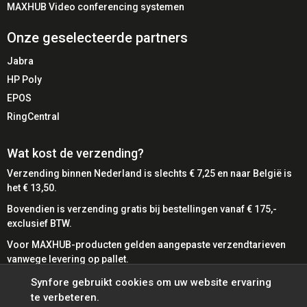
Customer service teams
MAXHUB Video conferencing systemen
Hybride werken
Onze geselecteerde partners
Kantooromgevingen
Microsoft Teams gebruikers
Jabra
IT-gestuurde werkplekinrichting
HP Poly
EPOS
✅ Voordelen
RingCentral
✔ Direct inzetbaar zonder installatie
Wat kost de verzending?
✔ Optimale spraakkwaliteit voor zakelijke gesprekken
✔ Betrouwbare compatibiliteit met Microsoft Teams
Verzending binnen Nederland is slechts € 7,25 en naar België is
het € 13,50.
✔ Comfortabel voor langdurig gebruik
✔ Professionele uitstraling binnen elke organisatie
Bovendien is verzending gratis bij bestellingen vanaf € 175,-
exclusief BTW.
Voor MAXHUB-producten gelden aangepaste verzendtarieven
⚠️ Aandachtspunten
vanwege levering op pallet.
⚠️ Mono uitvoering (geen stereo audio)
Bij SynFore kunt u gemakkelijk betalen met diverse
Synfore gebruikt cookies om uw website ervaring
⚠️ Alleen USB-A aansluiting (geen USB-C)
betaalmethoden.
te verbeteren.