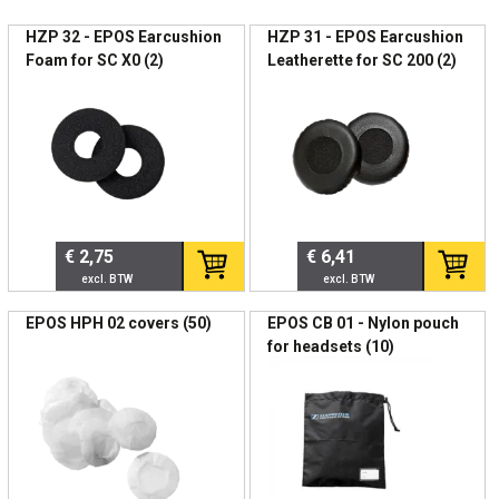
HZP 32 - EPOS Earcushion
HZP 31 - EPOS Earcushion
🔊 Audio & Gesprekskwaliteit
Foam for SC X0 (2)
Leatherette for SC 200 (2)
Noise cancelling microfoon
Breedband audio voor heldere spraakkwaliteit
EPOS Voice™ technologie
Passive noise demping via oorkussen
Akoestische bescherming tegen plotselinge
geluidsniveaus
€ 2,75
€ 6,41
Betrouwbare verstaanbaarheid, ook in open
kantooromgevingen.
EPOS HPH 02 covers (50)
EPOS CB 01 - Nylon pouch
for headsets (10)
🎧 Comfort & Design
Mono draagstijl (één oorschelp)
Lichtgewicht ontwerp
Verstelbare hoofdband
Kunstleren oorkussen